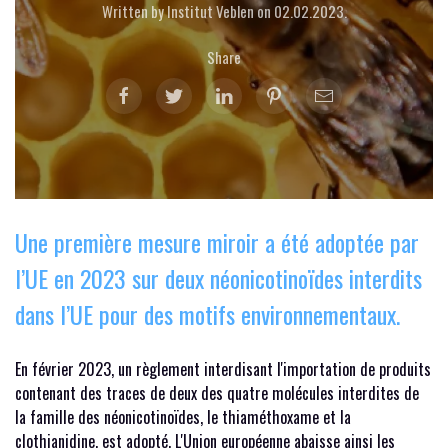
Written by Institut Veblen on
02.02.2023
.
Share
Une première mesure miroir a été adoptée par
l’UE en 2023 sur deux néonicotinoïdes interdits
dans l’UE pour des motifs environnementaux.
En février 2023, un règlement interdisant l'importation de produits
contenant des traces de deux des quatre molécules interdites de
la famille des néonicotinoïdes, le thiaméthoxame et la
clothianidine, est adopté. L'Union européenne abaisse ainsi les